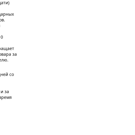
цати)
ндарных
ов.
м
10
ращает
овара за
елю.
дней со
 и за
 время