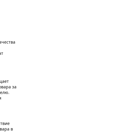
ачества
ат
щает
овара за
телю.
м
ствие
вара в