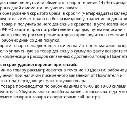
доставки, вернуть или обменять товар в течение 14 (Четырнад
рных дней с момента получения заказа.
е обнаружения скрытого брака, в срок 14 (Четырнадцать) кале
окупатель имеет право на безвозмездное устранение недостатк
 товар и получить за него денежные средства, в установленно
 РФ «О защите прав потребителей» порядке, путем написания
ии по товару, рассмотрение которого производится в течение 
) рабочих дней со дня покупки.
врате товара ненадлежащего качества Интернет-магазин возв
елю уплаченную за товар денежную сумму по факту возврата т
 компенсации расходов связанных с доставкой товара Покупат
к и срок удовлетворения претензий:
ии по товару рассматриваются в течение 10 (Десяти) рабочих 
учения при наличии письменного заявления от Покупателя и
тов, подтверждающих факт покупки товара.
 товара производится по рабочим дням с 10-00 до 18-00 силами
купателя. Убедительная просьба заранее согласовывать дату и
емого возврата товара с операторами call-центра.