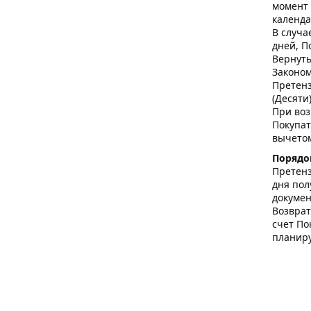
момент 
календа
В случа
дней, П
Вернуть
Законом
Претенз
(Десяти
При воз
Покупат
вычетом
Порядо
Претенз
дня пол
докумен
Возврат
счет По
планиру