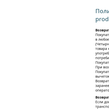
Поли
prod
Возвра
Покупат
в любое
(Четырн
товара 
употреб
потреби
Покупат
При воз
Покупат
вычетом
Возврат
заранее
операто
Возвра
Если до
транспо