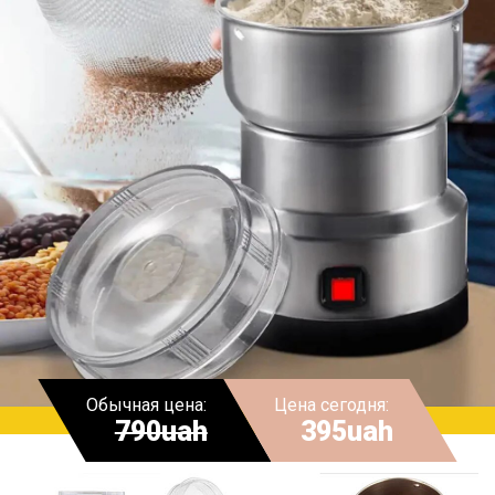
Обычная цена:
Цена сегодня:
790uah
395uah