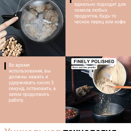
идеально подходит для
помола любых
продуктов, будь-то
чеснок перец или кофе.
Во время
использования, вы
должны нажать и
удерживать около 5
секунд, остановить, а
затем продолжить
работу.