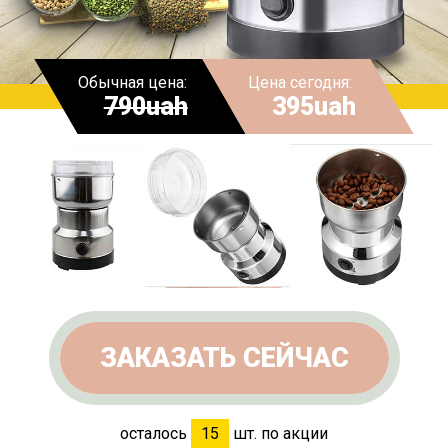
Обычная цена:
Цена сегодня:
790uah
395uah
ЗАКАЗАТЬ СЕЙЧАС
осталось
15
шт. по акции